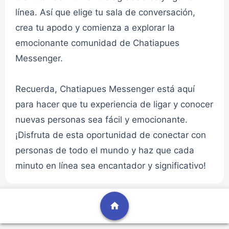
línea. Así que elige tu sala de conversación,
Chat Cafe Virtual 2✔
crea tu apodo y comienza a explorar la
👮admin
emocionante comunidad de Chatiapues
CHAT CAFE VIRTUAL
Messenger.
Chat Relaciones 1✔
Recuerda, Chatiapues Messenger está aquí
para hacer que tu experiencia de ligar y conocer
👮admin
CHAT RELACIÓN
nuevas personas sea fácil y emocionante.
¡Disfruta de esta oportunidad de conectar con
personas de todo el mundo y haz que cada
Chat Relaciones 2✔
minuto en línea sea encantador y significativo!
👮admin
CHAT RELACIÓN
home