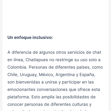
Chat Romance 1✔
👮admin
CHAT ROMANCE
Un enfoque inclusivo:
Chat Romance 2✔
A diferencia de algunos otros servicios de chat
👮admin
CHAT ROMANCE
en línea, Chatiapues no restringe su uso solo a
Colombia. Personas de diferentes países, como
Chile, Uruguay, México, Argentina y España,
Chat zona caliente 1✔
son bienvenidas a unirse y participar en las
emocionantes conversaciones que ofrece esta
👮admin
CHAT CYBERSEX VIRTUAL
plataforma. Esto amplía las posibilidades de
conocer personas de diferentes culturas y
Chat zona caliente 2✔