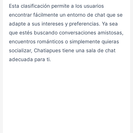
👮admin
CHAT ELLOS
Esta clasificación permite a los usuarios
encontrar fácilmente un entorno de chat que se
adapte a sus intereses y preferencias. Ya sea
LGTB #2 ELLOS Medellín✔
que estés buscando conversaciones amistosas,
encuentros románticos o simplemente quieras
👮admin
CHAT ELLOS
socializar, Chatiapues tiene una sala de chat
adecuada para ti.
Chat LGTB ELLAS 1✔
👮admin
CHAT LESB.
Chat LGTB ELLAS 2✔
👮admin
CHAT LESB.