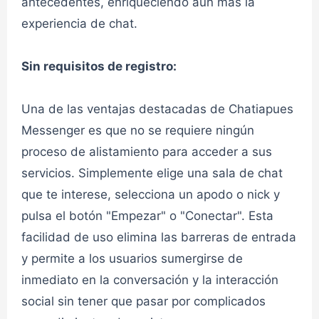
antecedentes, enriqueciendo aún más la
experiencia de chat.
👮admin
CHAT CYBERSEX VIRTUAL
Sin requisitos de registro:
Chat jóvenes 1✔
Una de las ventajas destacadas de Chatiapues
Messenger es que no se requiere ningún
👮admin
CHAT JÓVENES
proceso de alistamiento para acceder a sus
servicios. Simplemente elige una sala de chat
Chat jóvenes 2✔
que te interese, selecciona un apodo o nick y
pulsa el botón "Empezar" o "Conectar". Esta
👮admin
CHAT JÓVENES
facilidad de uso elimina las barreras de entrada
y permite a los usuarios sumergirse de
inmediato en la conversación y la interacción
Chat Mayores 30✔
social sin tener que pasar por complicados