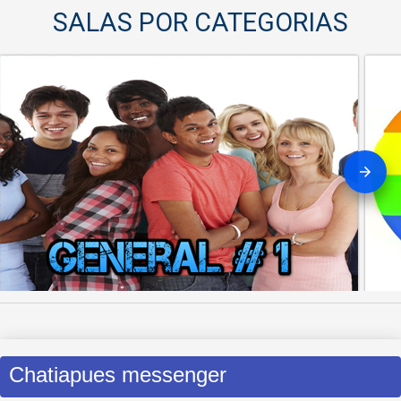
SALAS POR CATEGORIAS
SALA GENERAL
SALA
Ingresar
Ingre
Chatiapues messenger