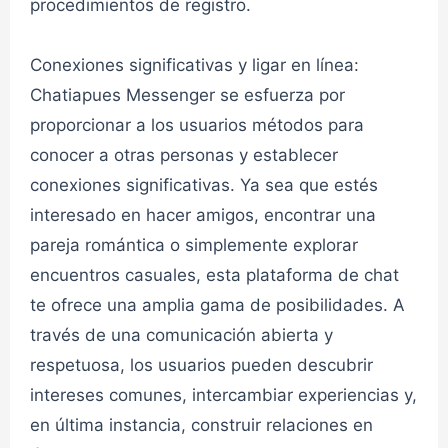
👮admin
procedimientos de registro.
MAYORES DE 30 AÑOS
Conexiones significativas y ligar en línea:
Chat Mayores 30✔
Chatiapues Messenger se esfuerza por
proporcionar a los usuarios métodos para
👮admin
MAYORES DE 30 AÑOS
conocer a otras personas y establecer
conexiones significativas. Ya sea que estés
interesado en hacer amigos, encontrar una
Amigos o pareja 1✔
pareja romántica o simplemente explorar
👮admin
CHAT AMIGOS O PAREJA
encuentros casuales, esta plataforma de chat
te ofrece una amplia gama de posibilidades. A
través de una comunicación abierta y
Amigos o pareja 2✔
respetuosa, los usuarios pueden descubrir
intereses comunes, intercambiar experiencias y,
👮admin
CHAT AMIGOS O PAREJA
en última instancia, construir relaciones en