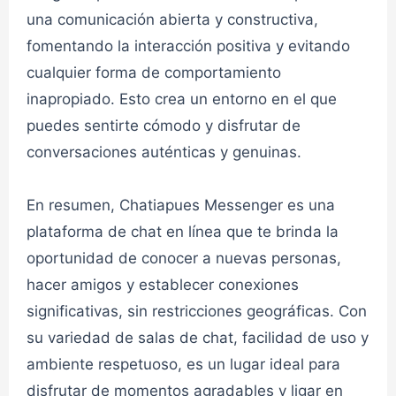
una comunicación abierta y constructiva,
fomentando la interacción positiva y evitando
Chat Ligar 1✔
cualquier forma de comportamiento
inapropiado. Esto crea un entorno en el que
👮admin
CHAT LIGAR
puedes sentirte cómodo y disfrutar de
conversaciones auténticas y genuinas.
Chat Ligar 2✔
En resumen, Chatiapues Messenger es una
plataforma de chat en línea que te brinda la
👮admin
CHAT LIGAR
oportunidad de conocer a nuevas personas,
hacer amigos y establecer conexiones
Chat Cafe Virtual 1✔
significativas, sin restricciones geográficas. Con
su variedad de salas de chat, facilidad de uso y
👮admin
CHAT CAFE VIRTUAL
ambiente respetuoso, es un lugar ideal para
disfrutar de momentos agradables y ligar en