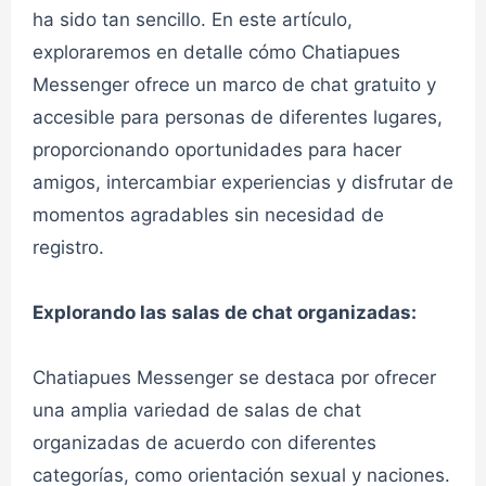
ha sido tan sencillo. En este artículo,
exploraremos en detalle cómo Chatiapues
Messenger ofrece un marco de chat gratuito y
accesible para personas de diferentes lugares,
Chat Amistad 1✔
proporcionando oportunidades para hacer
amigos, intercambiar experiencias y disfrutar de
👮admin
CHAT AMISTAD
momentos agradables sin necesidad de
registro.
Chat Amistad 2✔
Explorando las salas de chat organizadas:
👮admin
CHAT AMISTAD
Chatiapues Messenger se destaca por ofrecer
una amplia variedad de salas de chat
LGTB #1 ELLOS Medellín✔
organizadas de acuerdo con diferentes
categorías, como orientación sexual y naciones.