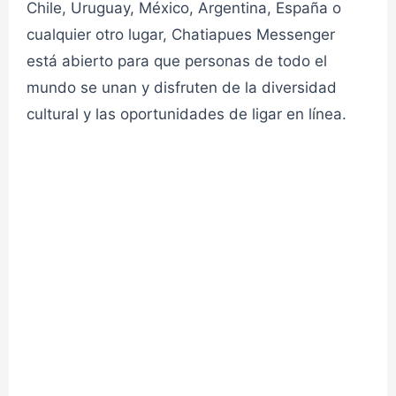
Chile, Uruguay, México, Argentina, España o
cualquier otro lugar, Chatiapues Messenger
👮admin
CHAT PREADOLENCENTES
está abierto para que personas de todo el
mundo se unan y disfruten de la diversidad
Chat Cupido 1✔
cultural y las oportunidades de ligar en línea.
👮admin
CHAT CUPIDO
Chat Cupido 2✔
👮admin
CHAT CUPIDO