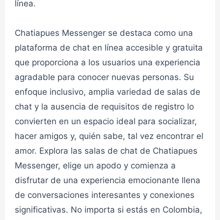
línea.
Chat Novios 1✔
Chatiapues Messenger se destaca como una
👮admin
CHAT CYBERNOVIOS
plataforma de chat en línea accesible y gratuita
que proporciona a los usuarios una experiencia
agradable para conocer nuevas personas. Su
Chat Novios 2✔
enfoque inclusivo, amplia variedad de salas de
chat y la ausencia de requisitos de registro lo
👮admin
CHAT CYBERNOVIOS
convierten en un espacio ideal para socializar,
hacer amigos y, quién sabe, tal vez encontrar el
Chat Adolecente 1✔
amor. Explora las salas de chat de Chatiapues
Messenger, elige un apodo y comienza a
👮admin
CHAT PREADOLENCENTES
disfrutar de una experiencia emocionante llena
de conversaciones interesantes y conexiones
significativas. No importa si estás en Colombia,
Chat Adolecente 2✔