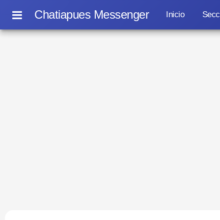
Chatiapues Messenger
Inicio
Secc