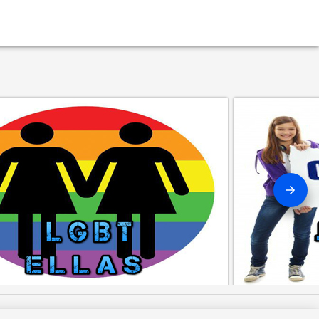
T ELLAS
JOVENES 18 A 
Ingresar