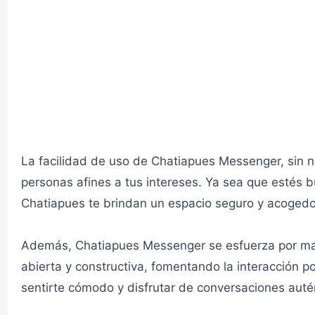
Chat LGTB ELLAS 2✔
CHAT LESB.
Chat Romance 1✔
CHAT ROMANCE
La facilidad de uso de Chatiapues Messenger, sin n
personas afines a tus intereses. Ya sea que estés 
Chatiapues te brindan un espacio seguro y acogedor 
Chat Romance 2✔
Además, Chatiapues Messenger se esfuerza por man
CHAT ROMANCE
abierta y constructiva, fomentando la interacción 
sentirte cómodo y disfrutar de conversaciones auté
Chat zona caliente 1✔