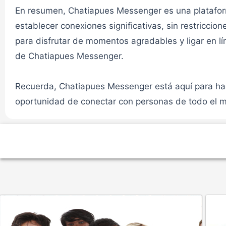
En resumen, Chatiapues Messenger es una plataform
CHAT CYBERSEX VIRTUAL
establecer conexiones significativas, sin restriccio
para disfrutar de momentos agradables y ligar en l
de Chatiapues Messenger.
Chat zona caliente 2✔
Recuerda, Chatiapues Messenger está aquí para hace
CHAT CYBERSEX VIRTUAL
oportunidad de conectar con personas de todo el mu
Chat Mayores 30✔
MAYORES DE 30 AÑOS
Chat Mayores 30✔
MAYORES DE 30 AÑOS