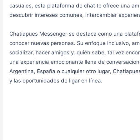
CHAT AMISTAD
casuales, esta plataforma de chat te ofrece una am
descubrir intereses comunes, intercambiar experienci
LGTB #1 ELLOS Medellín✔
Chatiapues Messenger se destaca como una plataform
conocer nuevas personas. Su enfoque inclusivo, ampl
CHAT ELLOS
socializar, hacer amigos y, quién sabe, tal vez enc
una experiencia emocionante llena de conversacione
LGTB #2 ELLOS Medellín✔
Argentina, España o cualquier otro lugar, Chatiapu
y las oportunidades de ligar en línea.
CHAT ELLOS
Chat LGTB ELLAS 1✔
CHAT LESB.