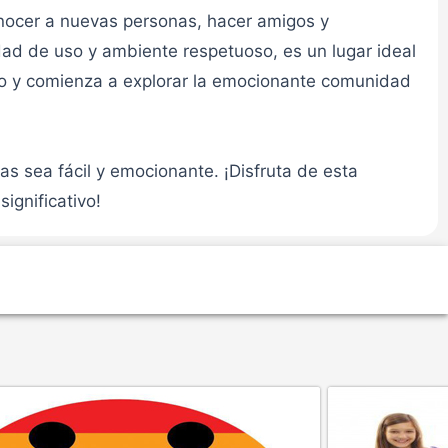
nocer a nuevas personas, hacer amigos y
👮admin
idad de uso y ambiente respetuoso, es un lugar ideal
odo y comienza a explorar la emocionante comunidad
s sea fácil y emocionante. ¡Disfruta de esta
👮admin
ignificativo!
👮admin
👮admin