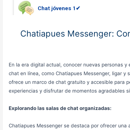
Chat jóvenes 1✔
CHAT JÓVENES
Chatiapues Messenger: Cono
Chat jóvenes 2✔
CHAT JÓVENES
En la era digital actual, conocer nuevas personas y 
chat en línea, como Chatiapues Messenger, ligar y s
ofrece un marco de chat gratuito y accesible para 
Chat General 1✔
experiencias y disfrutar de momentos agradables si
CHAT GENERAL
Explorando las salas de chat organizadas:
Chat General 2✔
Chatiapues Messenger se destaca por ofrecer una a