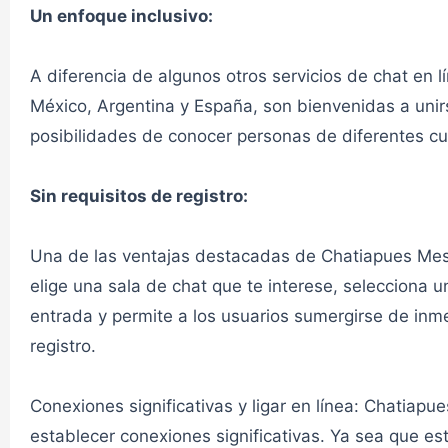
Un enfoque inclusivo:
CHAT AMOR
A diferencia de algunos otros servicios de chat en 
México, Argentina y España, son bienvenidas a unir
Chat Amor 2✔
posibilidades de conocer personas de diferentes cu
CHAT AMOR
Sin requisitos de registro:
Una de las ventajas destacadas de Chatiapues Mess
Chat Amistad 1✔
elige una sala de chat que te interese, selecciona u
entrada y permite a los usuarios sumergirse de inme
CHAT AMISTAD
registro.
Chat Amistad 2✔
Conexiones significativas y ligar en línea: Chatiap
establecer conexiones significativas. Ya sea que e