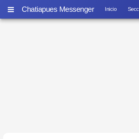
Chatiapues Messenger
Inicio
Secc