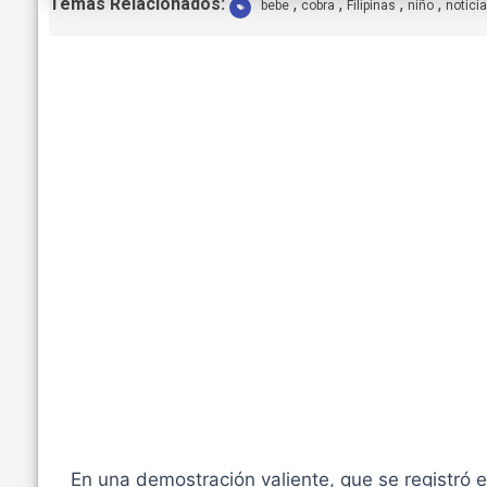
E
Temas Relacionados:
,
,
,
,
bebe
cobra
Filipinas
niño
notici
t
i
q
u
e
t
a
s
:
En una demostración valiente, que se registró en