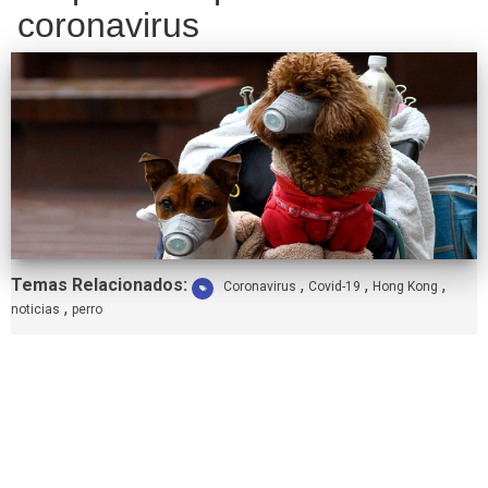
coronavirus
Etiquetas:
Temas Relacionados:
,
,
,
Coronavirus
Covid-19
Hong Kong
,
noticias
perro