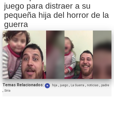
juego para distraer a su
pequeña hija del horror de la
guerra
Etiquetas:
Temas Relacionados:
,
,
,
,
hija
juego
La Guerra
noticias
padre
,
Siria