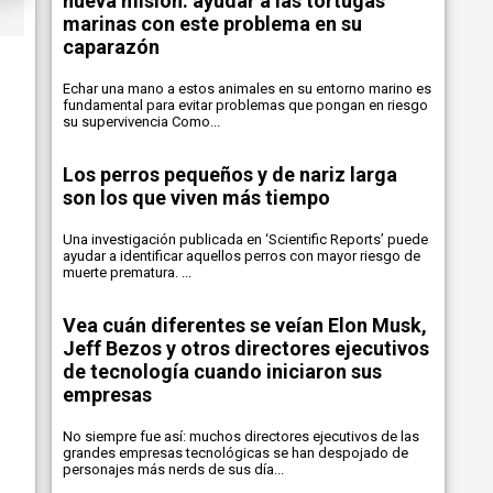
nueva misión: ayudar a las tortugas
marinas con este problema en su
caparazón
Echar una mano a estos animales en su entorno marino es
fundamental para evitar problemas que pongan en riesgo
su supervivencia Como...
Los perros pequeños y de nariz larga
son los que viven más tiempo
Una investigación publicada en ‘Scientific Reports’ puede
ayudar a identificar aquellos perros con mayor riesgo de
muerte prematura. ...
Vea cuán diferentes se veían Elon Musk,
Jeff Bezos y otros directores ejecutivos
de tecnología cuando iniciaron sus
empresas
No siempre fue así: muchos directores ejecutivos de las
grandes empresas tecnológicas se han despojado de
personajes más nerds de sus día...