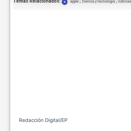
E
Temas Relacionados:
,
,
apple
Ciencia y tecnología
noticia
t
i
q
u
e
t
a
s
:
Redacción Digital/EP