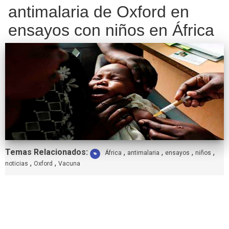
antimalaria de Oxford en
ensayos con niños en África
Etiquetas:
Temas Relacionados:
,
,
,
,
África
antimalaria
ensayos
niños
,
,
noticias
Oxford
Vacuna