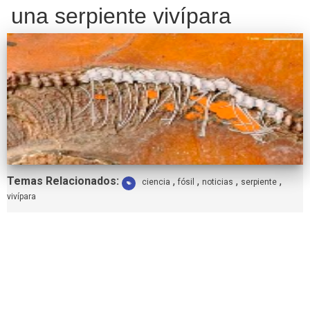
una serpiente vivípara
Etiquetas:
Temas Relacionados:
,
,
,
,
ciencia
fósil
noticias
serpiente
vivípara