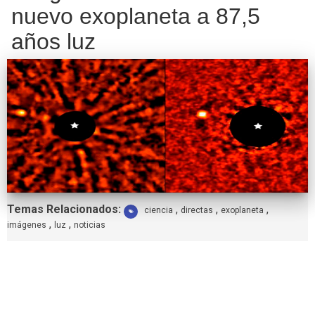
nuevo exoplaneta a 87,5
años luz
Etiquetas:
Temas Relacionados:
,
,
,
ciencia
directas
exoplaneta
,
,
imágenes
luz
noticias