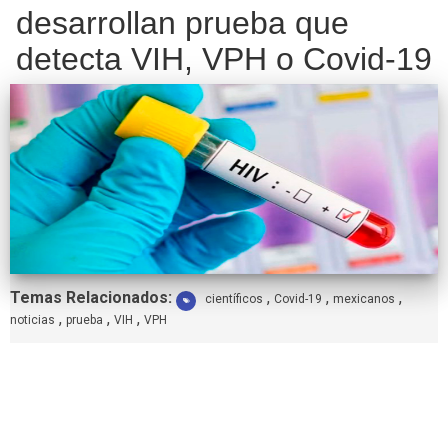
desarrollan prueba que
detecta VIH, VPH o Covid-19
Etiquetas:
Temas Relacionados:
,
,
,
científicos
Covid-19
mexicanos
,
,
,
noticias
prueba
VIH
VPH