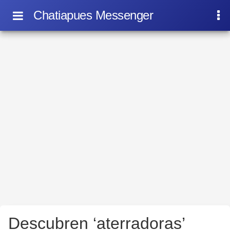
Chatiapues Messenger
Descubren ‘aterradoras’