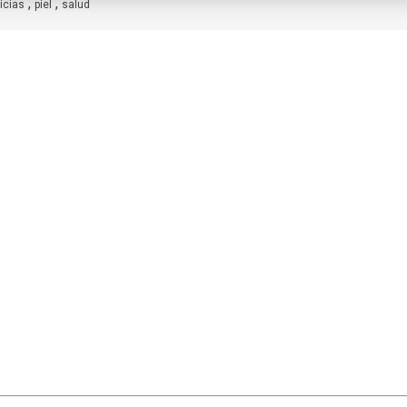
,
,
icias
piel
salud