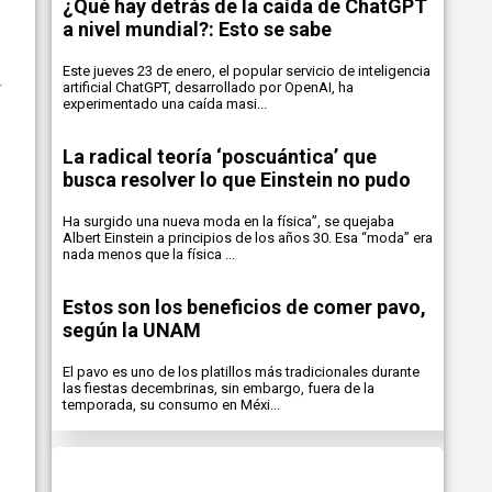
¿Qué hay detrás de la caída de ChatGPT
a nivel mundial?: Esto se sabe
Este jueves 23 de enero, el popular servicio de inteligencia
artificial ChatGPT, desarrollado por OpenAI, ha
experimentado una caída masi...
La radical teoría ‘poscuántica’ que
busca resolver lo que Einstein no pudo
Ha surgido una nueva moda en la física”, se quejaba
Albert Einstein a principios de los años 30. Esa “moda” era
nada menos que la física ...
Estos son los beneficios de comer pavo,
según la UNAM
El pavo es uno de los platillos más tradicionales durante
las fiestas decembrinas, sin embargo, fuera de la
temporada, su consumo en Méxi...