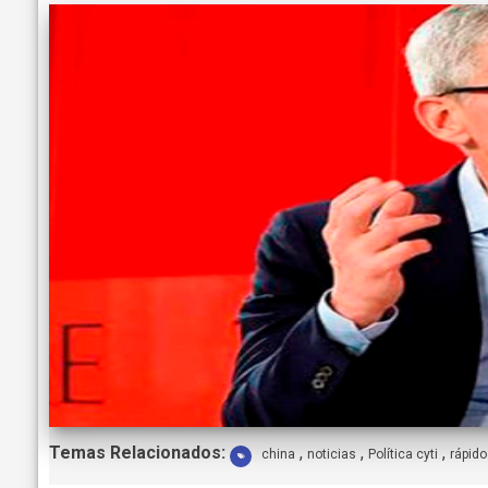
E
Temas Relacionados:
,
,
,
china
noticias
Política cyti
rápido
t
i