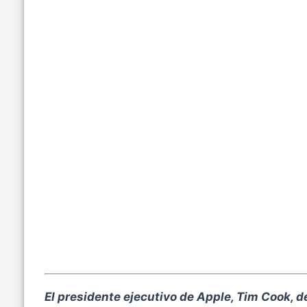
q
u
e
t
a
s
:
El presidente ejecutivo de Apple, Tim Cook, 