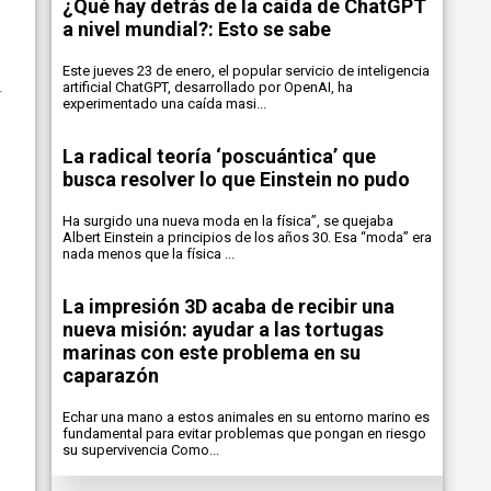
¿Qué hay detrás de la caída de ChatGPT
a nivel mundial?: Esto se sabe
Este jueves 23 de enero, el popular servicio de inteligencia
artificial ChatGPT, desarrollado por OpenAI, ha
experimentado una caída masi...
La radical teoría ‘poscuántica’ que
busca resolver lo que Einstein no pudo
Ha surgido una nueva moda en la física”, se quejaba
Albert Einstein a principios de los años 30. Esa “moda” era
nada menos que la física ...
La impresión 3D acaba de recibir una
nueva misión: ayudar a las tortugas
marinas con este problema en su
caparazón
Echar una mano a estos animales en su entorno marino es
fundamental para evitar problemas que pongan en riesgo
su supervivencia Como...