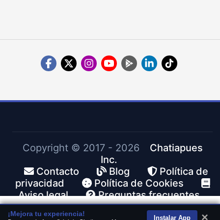
Copyright ©
2017 - 2026
Chatiapues
Inc.
Contacto
Blog
Política de
privacidad
Política de Cookies
Aviso legal
Preguntas frecuentes
¡Mejora tu experiencia!
×
Instalar App