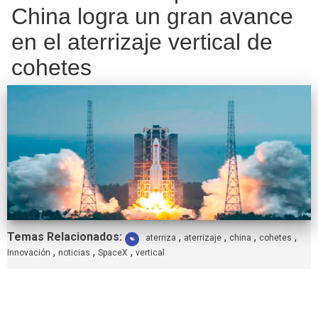
China logra un gran avance
en el aterrizaje vertical de
cohetes
Etiquetas:
Temas Relacionados:
,
,
,
,
aterriza
aterrizaje
china
cohetes
,
,
,
Innovación
noticias
SpaceX
vertical