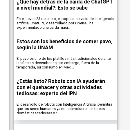
¿Qué hay detrás de la caída de ChatGPT
a nivel mundial?: Esto se sabe
Este jueves 23 de enero, el popular servicio de inteligencia
artificial ChatGPT, desarrollado por OpenAI, ha
experimentado una caída masi...
Estos son los beneficios de comer pavo,
según la UNAM
El pavo es uno de los platillos más tradicionales durante
las fiestas decembrinas, sin embargo, fuera de la
temporada, su consumo en Méxi...
¿Estás listo? Robots con IA ayudarán
con el quehacer y otras actividades
tediosas: experto del IPN
El desarrollo de robots con Inteligencia Artificial permitirá
que los seres humanos ya no se involucren en tareas
domésticas tediosas y r...