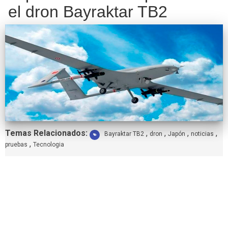
el dron Bayraktar TB2
Etiquetas:
Temas Relacionados:
,
,
,
,
Bayraktar TB2
dron
Japón
noticias
,
pruebas
Tecnologia