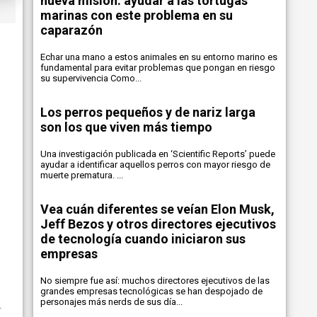
nueva misión: ayudar a las tortugas
marinas con este problema en su
caparazón
Echar una mano a estos animales en su entorno marino es
fundamental para evitar problemas que pongan en riesgo
su supervivencia Como...
Los perros pequeños y de nariz larga
son los que viven más tiempo
Una investigación publicada en ‘Scientific Reports’ puede
ayudar a identificar aquellos perros con mayor riesgo de
muerte prematura. ...
Vea cuán diferentes se veían Elon Musk,
Jeff Bezos y otros directores ejecutivos
de tecnología cuando iniciaron sus
empresas
No siempre fue así: muchos directores ejecutivos de las
grandes empresas tecnológicas se han despojado de
personajes más nerds de sus día...