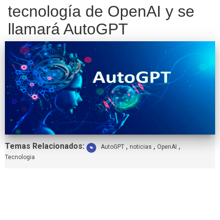
tecnología de OpenAI y se
llamará AutoGPT
Etiquetas:
Temas Relacionados:
,
,
,
AutoGPT
noticias
OpenAI
Tecnologia