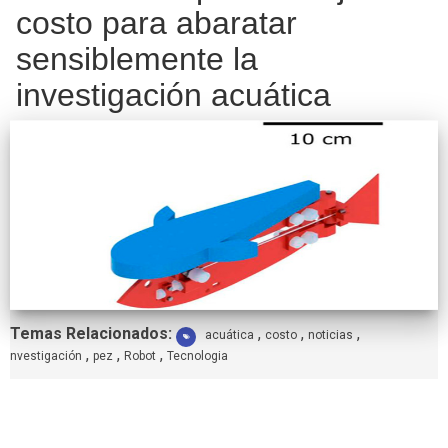
costo para abaratar
sensiblemente la
investigación acuática
Etiquetas:
Temas Relacionados:
,
,
,
acuática
costo
noticias
,
,
,
nvestigación
pez
Robot
Tecnologia