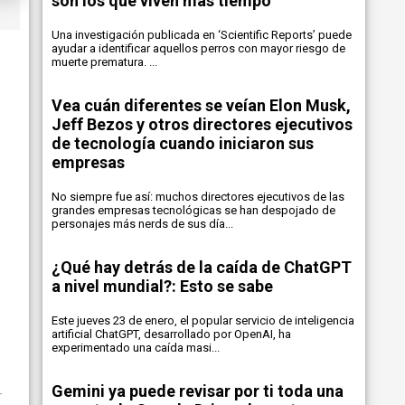
son los que viven más tiempo
Una investigación publicada en ‘Scientific Reports’ puede
ayudar a identificar aquellos perros con mayor riesgo de
muerte prematura. ...
Vea cuán diferentes se veían Elon Musk,
Jeff Bezos y otros directores ejecutivos
de tecnología cuando iniciaron sus
empresas
No siempre fue así: muchos directores ejecutivos de las
grandes empresas tecnológicas se han despojado de
personajes más nerds de sus día...
¿Qué hay detrás de la caída de ChatGPT
a nivel mundial?: Esto se sabe
Este jueves 23 de enero, el popular servicio de inteligencia
artificial ChatGPT, desarrollado por OpenAI, ha
experimentado una caída masi...
Gemini ya puede revisar por ti toda una