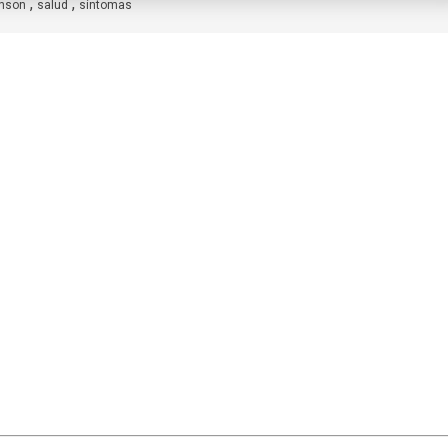
,
,
inson
salud
síntomas