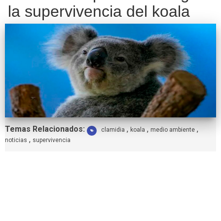
la supervivencia del koala
Etiquetas:
Temas Relacionados:
,
,
,
clamidia
koala
medio ambiente
,
noticias
supervivencia