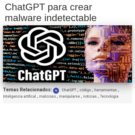
ChatGPT para crear
malware indetectable
Etiquetas:
Temas Relacionados:
,
,
,
ChatGPT
código
herramientas
,
,
,
,
Inteligencia artifical
malicioso
manipularse
noticias
Tecnologia