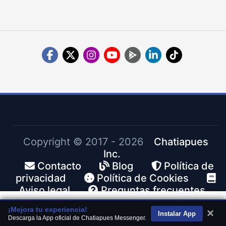
Copyright ©
2017 - 2026
Chatiapues
Inc.
Contacto
Blog
Política de
privacidad
Política de Cookies
Aviso legal
Preguntas frecuentes
¡Mejora tu experiencia!
×
Instalar App
Descarga la App oficial de Chatiapues Messenger.
Inicio
Chats
Buscar
Noticias