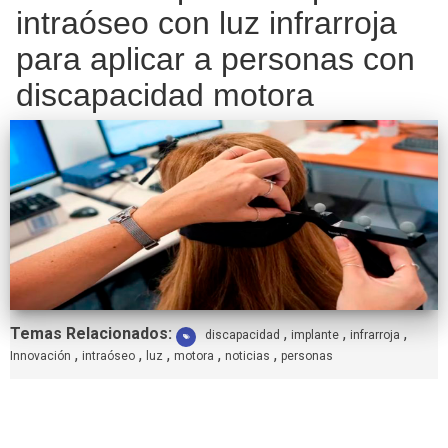
intraóseo con luz infrarroja
para aplicar a personas con
discapacidad motora
Etiquetas:
Temas Relacionados:
,
,
,
discapacidad
implante
infrarroja
,
,
,
,
,
Innovación
intraóseo
luz
motora
noticias
personas