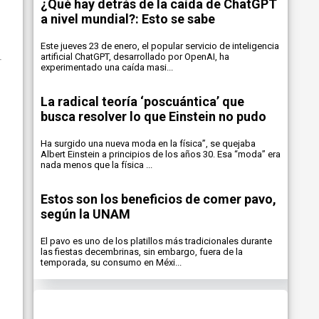
¿Qué hay detrás de la caída de ChatGPT
a nivel mundial?: Esto se sabe
Este jueves 23 de enero, el popular servicio de inteligencia
artificial ChatGPT, desarrollado por OpenAI, ha
experimentado una caída masi...
La radical teoría ‘poscuántica’ que
busca resolver lo que Einstein no pudo
Ha surgido una nueva moda en la física”, se quejaba
Albert Einstein a principios de los años 30. Esa “moda” era
nada menos que la física ...
Estos son los beneficios de comer pavo,
según la UNAM
El pavo es uno de los platillos más tradicionales durante
las fiestas decembrinas, sin embargo, fuera de la
temporada, su consumo en Méxi...