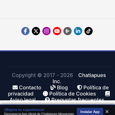
Copyright ©
2017 - 2026
Chatiapues
Inc.
Contacto
Blog
Política de
privacidad
Política de Cookies
Aviso legal
Preguntas frecuentes
¡Mejora tu experiencia!
×
Instalar App
Descarga la App oficial de Chatiapues Messenger.
Inicio
Chats
Buscar
Noticias