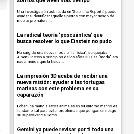
son los que viven más tiempo
Una investigación publicada en ‘Scientific Reports’ puede
ayudar a identificar aquellos perros con mayor riesgo de
muerte prematura. ...
La radical teoría ‘poscuántica’ que
busca resolver lo que Einstein no pudo
Ha surgido una nueva moda en la física”, se quejaba
Albert Einstein a principios de los años 30. Esa “moda” era
nada menos que la física ...
La impresión 3D acaba de recibir una
nueva misión: ayudar a las tortugas
marinas con este problema en su
caparazón
Echar una mano a estos animales en su entorno marino es
fundamental para evitar problemas que pongan en riesgo
su supervivencia Como...
Gemini ya puede revisar por ti toda una