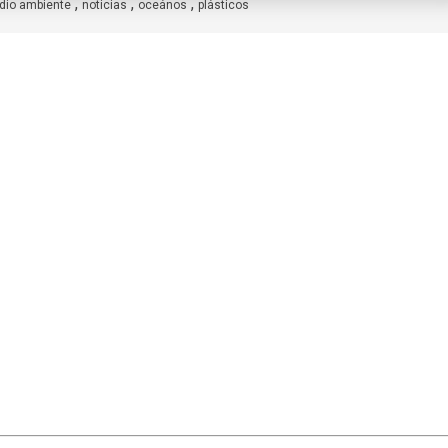
,
,
,
io ambiente
noticias
oceános
plásticos