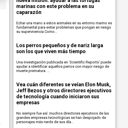
nueva misión: ayudar a las tortugas
marinas con este problema en su
caparazón
Echar una mano a estos animales en su entorno marino es
fundamental para evitar problemas que pongan en riesgo
su supervivencia Como...
Los perros pequeños y de nariz larga
son los que viven más tiempo
Una investigación publicada en ‘Scientific Reports’ puede
ayudar a identificar aquellos perros con mayor riesgo de
muerte prematura. ...
Vea cuán diferentes se veían Elon Musk,
Jeff Bezos y otros directores ejecutivos
de tecnología cuando iniciaron sus
empresas
No siempre fue así: muchos directores ejecutivos de las
grandes empresas tecnológicas se han despojado de
personajes más nerds de sus día...