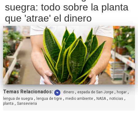
suegra: todo sobre la planta
que 'atrae' el dinero
Etiquetas:
Temas Relacionados:
,
,
,
dinero
espada de San Jorge
hogar
,
,
,
,
,
lengua de suegra
lengua de tigre
medio ambiente
NASA
noticias
,
planta
Sansevieria