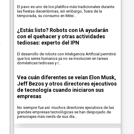
El pavo es uno de los platillos más tradicionales durante
las fiestas decembrinas, sin embargo, fuera de la
n
temporada, su consumo en Méxi...
¿Estás listo? Robots con IA ayudarán
con el quehacer y otras actividades
tediosas: experto del IPN
El desarrollo de robots con Inteligencia Artificial permitirá
que los seres humanos ya no se involucren en tareas
domésticas tediosas y r...
Vea cuán diferentes se veían Elon Musk,
Jeff Bezos y otros directores ejecutivos
de tecnología cuando iniciaron sus
empresas
No siempre fue así: muchos directores ejecutivos de las
grandes empresas tecnológicas se han despojado de
personajes más nerds de sus día...