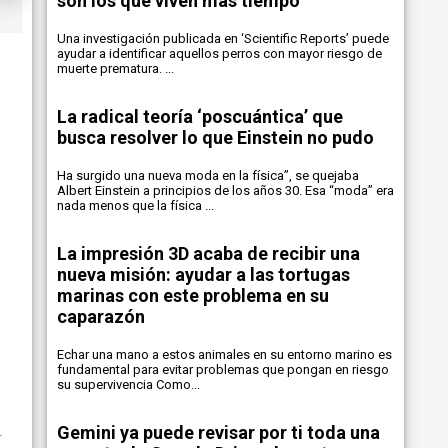
son los que viven más tiempo
Una investigación publicada en ‘Scientific Reports’ puede
ayudar a identificar aquellos perros con mayor riesgo de
muerte prematura. ...
La radical teoría ‘poscuántica’ que
busca resolver lo que Einstein no pudo
Ha surgido una nueva moda en la física”, se quejaba
Albert Einstein a principios de los años 30. Esa “moda” era
nada menos que la física ...
La impresión 3D acaba de recibir una
nueva misión: ayudar a las tortugas
marinas con este problema en su
caparazón
Echar una mano a estos animales en su entorno marino es
fundamental para evitar problemas que pongan en riesgo
su supervivencia Como...
Gemini ya puede revisar por ti toda una