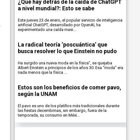
¿Qué hay detrás de la caída de ChatGPT
a nivel mundial?: Esto se sabe
Este jueves 23 de enero, el popular servicio de inteligencia
artificial ChatGPT, desarrollado por OpenAI, ha
experimentado una caída masi...
La radical teoría ‘poscuántica’ que
busca resolver lo que Einstein no pudo
Ha surgido una nueva moda en la física”, se quejaba
Albert Einstein a principios de los años 30. Esa “moda” era
nada menos que la física ...
Estos son los beneficios de comer pavo,
según la UNAM
El pavo es uno de los platillos más tradicionales durante
las fiestas decembrinas, sin embargo, fuera de la
temporada, su consumo en Méxi...