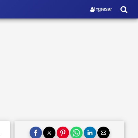
Ingresar
a