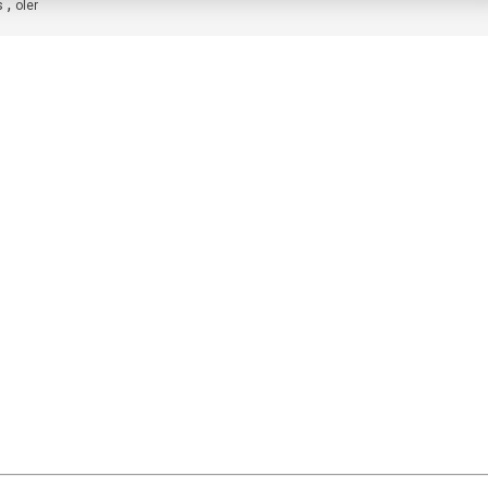
,
s
oler