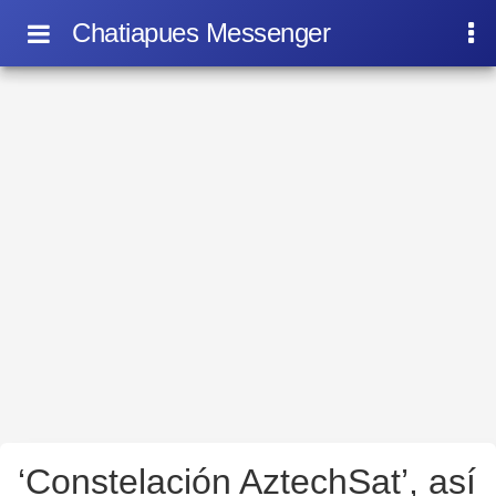
Chatiapues Messenger
‘Constelación AztechSat’, así