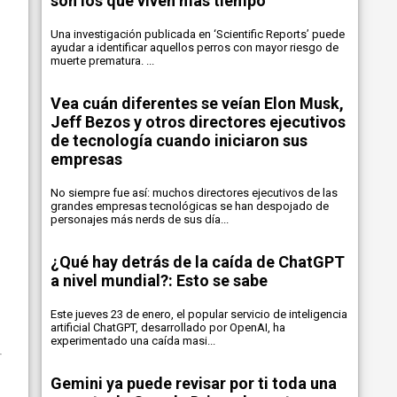
son los que viven más tiempo
Una investigación publicada en ‘Scientific Reports’ puede
ayudar a identificar aquellos perros con mayor riesgo de
muerte prematura. ...
Vea cuán diferentes se veían Elon Musk,
Jeff Bezos y otros directores ejecutivos
de tecnología cuando iniciaron sus
empresas
No siempre fue así: muchos directores ejecutivos de las
grandes empresas tecnológicas se han despojado de
personajes más nerds de sus día...
¿Qué hay detrás de la caída de ChatGPT
a nivel mundial?: Esto se sabe
Este jueves 23 de enero, el popular servicio de inteligencia
artificial ChatGPT, desarrollado por OpenAI, ha
experimentado una caída masi...
Gemini ya puede revisar por ti toda una