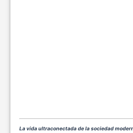
q
u
e
t
a
s
:
La vida ultraconectada de la sociedad moder